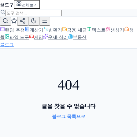
꿀도구
전체보기
랜덤·추첨
계산기
변환기
금융·세금
텍스트
생성기
생
활
파일 도구
게임
운세·심리
부동산
블로그
404
글을 찾을 수 없습니다
블로그 목록으로