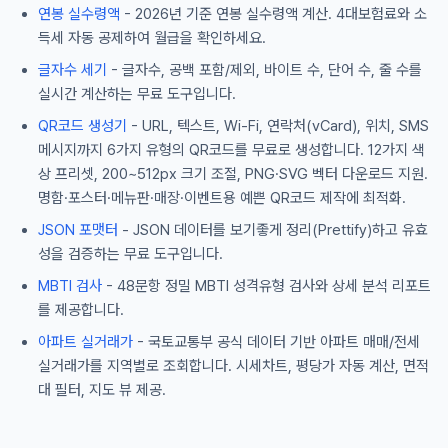
연봉 실수령액
- 2026년 기준 연봉 실수령액 계산. 4대보험료와 소
득세 자동 공제하여 월급을 확인하세요.
글자수 세기
- 글자수, 공백 포함/제외, 바이트 수, 단어 수, 줄 수를
실시간 계산하는 무료 도구입니다.
QR코드 생성기
- URL, 텍스트, Wi-Fi, 연락처(vCard), 위치, SMS
메시지까지 6가지 유형의 QR코드를 무료로 생성합니다. 12가지 색
상 프리셋, 200~512px 크기 조절, PNG·SVG 벡터 다운로드 지원.
명함·포스터·메뉴판·매장·이벤트용 예쁜 QR코드 제작에 최적화.
JSON 포맷터
- JSON 데이터를 보기좋게 정리(Prettify)하고 유효
성을 검증하는 무료 도구입니다.
MBTI 검사
- 48문항 정밀 MBTI 성격유형 검사와 상세 분석 리포트
를 제공합니다.
아파트 실거래가
- 국토교통부 공식 데이터 기반 아파트 매매/전세
실거래가를 지역별로 조회합니다. 시세차트, 평당가 자동 계산, 면적
대 필터, 지도 뷰 제공.