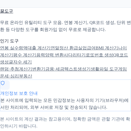
꿀도구
무료 온라인 유틸리티 도구 모음. 연봉 계산기, QR코드 생성, 단위 변
환 등 다양한 도구를 회원가입 없이 무료로 제공합니다.
인기 도구
연봉 실수령액
대출 계산기
연말정산 환급
실업급여
BMI 계산기
나이
계산기
평수 계산기
음력양력 변환
사다리타기
로또번호 생성
QR코드
생성
글자수 세기
랜덤·추첨
계산기
변환기
금융·세금
텍스트
생성기
생활
파일 도구
게임
운세·심리
부동산
개인정보 보호 안내
본 사이트에 입력되는 모든 민감정보는 사용자의 기기(브라우저)에
서만 처리되며, 외부 서버로 저장 및 전송되지 않습니다.
본 사이트의 계산 결과는 참고용이며, 정확한 금액은 관할 기관에 확
인하시기 바랍니다.