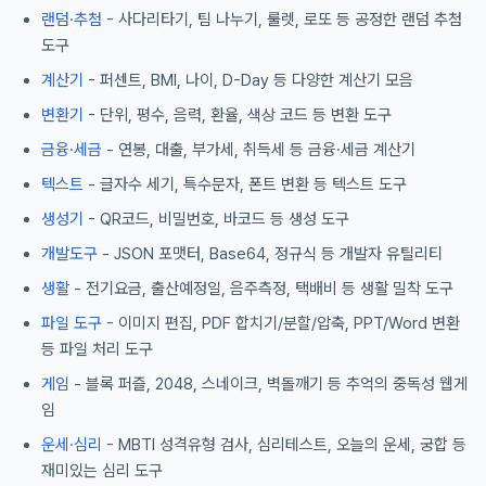
랜덤·추첨
- 사다리타기, 팀 나누기, 룰렛, 로또 등 공정한 랜덤 추첨
도구
계산기
- 퍼센트, BMI, 나이, D-Day 등 다양한 계산기 모음
변환기
- 단위, 평수, 음력, 환율, 색상 코드 등 변환 도구
금융·세금
- 연봉, 대출, 부가세, 취득세 등 금융·세금 계산기
텍스트
- 글자수 세기, 특수문자, 폰트 변환 등 텍스트 도구
생성기
- QR코드, 비밀번호, 바코드 등 생성 도구
개발도구
- JSON 포맷터, Base64, 정규식 등 개발자 유틸리티
생활
- 전기요금, 출산예정일, 음주측정, 택배비 등 생활 밀착 도구
파일 도구
- 이미지 편집, PDF 합치기/분할/압축, PPT/Word 변환
등 파일 처리 도구
게임
- 블록 퍼즐, 2048, 스네이크, 벽돌깨기 등 추억의 중독성 웹게
임
운세·심리
- MBTI 성격유형 검사, 심리테스트, 오늘의 운세, 궁합 등
재미있는 심리 도구