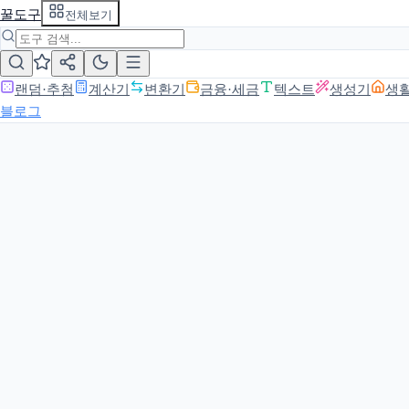
꿀도구
전체보기
랜덤·추첨
계산기
변환기
금융·세금
텍스트
생성기
생
블로그