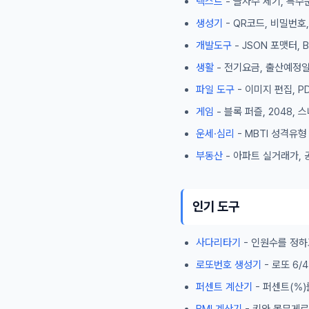
텍스트
- 글자수 세기, 특수
생성기
- QR코드, 비밀번호
개발도구
- JSON 포맷터,
생활
- 전기요금, 출산예정일
파일 도구
- 이미지 편집, P
게임
- 블록 퍼즐, 2048,
운세·심리
- MBTI 성격유
부동산
- 아파트 실거래가, 
인기 도구
사다리타기
- 인원수를 정하
로또번호 생성기
- 로또 6
퍼센트 계산기
- 퍼센트(%)