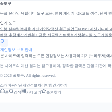
꿀도구
무료 온라인 유틸리티 도구 모음. 연봉 계산기, QR코드 생성, 단위
인기 도구
연봉 실수령액
대출 계산기
연말정산 환급
실업급여
BMI 계산기
나이 
랜덤·추첨
계산기
변환기
금융·세금
텍스트
생성기
생활
파일 도구
게임
운
개인정보 보호 안내
본 사이트에 입력되는 모든 민감정보는 사용자의 기기(브라우저)에서
본 사이트의 계산 결과는 참고용이며, 정확한 금액은 관할 기관에 
© 2026 꿀도구. All rights reserved.
소개
이용약관
개인정보처리방침
건의하기
홈
검색
카테고리
즐겨찾기