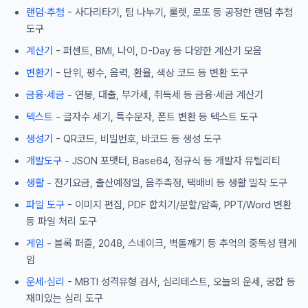
랜덤·추첨
- 사다리타기, 팀 나누기, 룰렛, 로또 등 공정한 랜덤 추첨
도구
계산기
- 퍼센트, BMI, 나이, D-Day 등 다양한 계산기 모음
변환기
- 단위, 평수, 음력, 환율, 색상 코드 등 변환 도구
금융·세금
- 연봉, 대출, 부가세, 취득세 등 금융·세금 계산기
텍스트
- 글자수 세기, 특수문자, 폰트 변환 등 텍스트 도구
생성기
- QR코드, 비밀번호, 바코드 등 생성 도구
개발도구
- JSON 포맷터, Base64, 정규식 등 개발자 유틸리티
생활
- 전기요금, 출산예정일, 음주측정, 택배비 등 생활 밀착 도구
파일 도구
- 이미지 편집, PDF 합치기/분할/압축, PPT/Word 변환
등 파일 처리 도구
게임
- 블록 퍼즐, 2048, 스네이크, 벽돌깨기 등 추억의 중독성 웹게
임
운세·심리
- MBTI 성격유형 검사, 심리테스트, 오늘의 운세, 궁합 등
재미있는 심리 도구