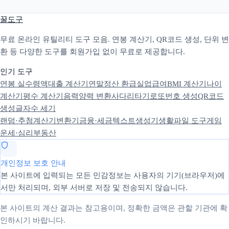
꿀도구
무료 온라인 유틸리티 도구 모음. 연봉 계산기, QR코드 생성, 단위 변
환 등 다양한 도구를 회원가입 없이 무료로 제공합니다.
인기 도구
연봉 실수령액
대출 계산기
연말정산 환급
실업급여
BMI 계산기
나이
계산기
평수 계산기
음력양력 변환
사다리타기
로또번호 생성
QR코드
생성
글자수 세기
랜덤·추첨
계산기
변환기
금융·세금
텍스트
생성기
생활
파일 도구
게임
운세·심리
부동산
개인정보 보호 안내
본 사이트에 입력되는 모든 민감정보는 사용자의 기기(브라우저)에
서만 처리되며, 외부 서버로 저장 및 전송되지 않습니다.
본 사이트의 계산 결과는 참고용이며, 정확한 금액은 관할 기관에 확
인하시기 바랍니다.