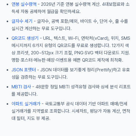
연봉 실수령액
- 2026년 기준 연봉 실수령액 계산. 4대보험료와 소
득세 자동 공제하여 월급을 확인하세요.
글자수 세기
- 글자수, 공백 포함/제외, 바이트 수, 단어 수, 줄 수를
실시간 계산하는 무료 도구입니다.
QR코드 생성기
- URL, 텍스트, Wi-Fi, 연락처(vCard), 위치, SMS
메시지까지 6가지 유형의 QR코드를 무료로 생성합니다. 12가지 색
상 프리셋, 200~512px 크기 조절, PNG·SVG 벡터 다운로드 지원.
명함·포스터·메뉴판·매장·이벤트용 예쁜 QR코드 제작에 최적화.
JSON 포맷터
- JSON 데이터를 보기좋게 정리(Prettify)하고 유효
성을 검증하는 무료 도구입니다.
MBTI 검사
- 48문항 정밀 MBTI 성격유형 검사와 상세 분석 리포트
를 제공합니다.
아파트 실거래가
- 국토교통부 공식 데이터 기반 아파트 매매/전세
실거래가를 지역별로 조회합니다. 시세차트, 평당가 자동 계산, 면적
대 필터, 지도 뷰 제공.