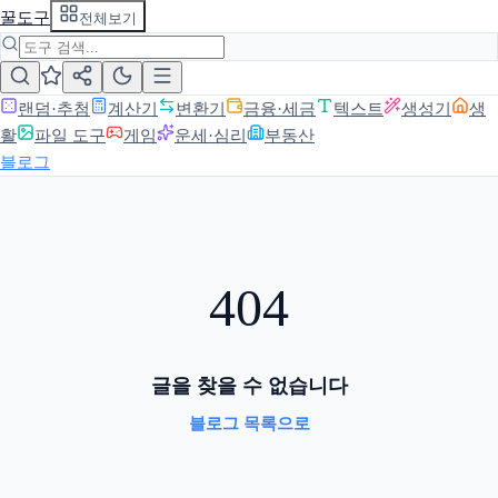
꿀도구
전체보기
랜덤·추첨
계산기
변환기
금융·세금
텍스트
생성기
생
활
파일 도구
게임
운세·심리
부동산
블로그
404
글을 찾을 수 없습니다
블로그 목록으로