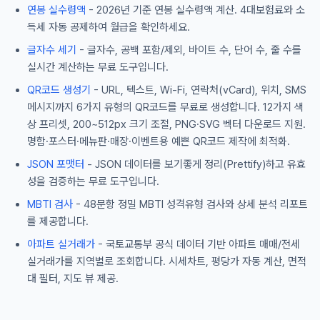
연봉 실수령액
- 2026년 기준 연봉 실수령액 계산. 4대보험료와 소
득세 자동 공제하여 월급을 확인하세요.
글자수 세기
- 글자수, 공백 포함/제외, 바이트 수, 단어 수, 줄 수를
실시간 계산하는 무료 도구입니다.
QR코드 생성기
- URL, 텍스트, Wi-Fi, 연락처(vCard), 위치, SMS
메시지까지 6가지 유형의 QR코드를 무료로 생성합니다. 12가지 색
상 프리셋, 200~512px 크기 조절, PNG·SVG 벡터 다운로드 지원.
명함·포스터·메뉴판·매장·이벤트용 예쁜 QR코드 제작에 최적화.
JSON 포맷터
- JSON 데이터를 보기좋게 정리(Prettify)하고 유효
성을 검증하는 무료 도구입니다.
MBTI 검사
- 48문항 정밀 MBTI 성격유형 검사와 상세 분석 리포트
를 제공합니다.
아파트 실거래가
- 국토교통부 공식 데이터 기반 아파트 매매/전세
실거래가를 지역별로 조회합니다. 시세차트, 평당가 자동 계산, 면적
대 필터, 지도 뷰 제공.