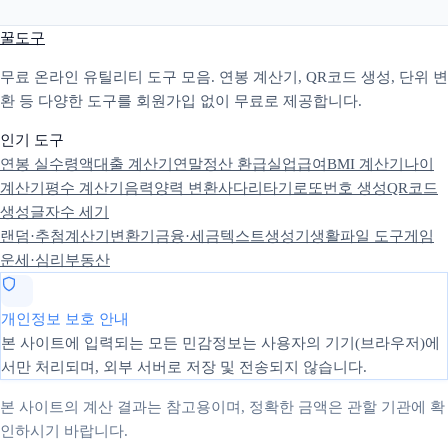
꿀도구
무료 온라인 유틸리티 도구 모음. 연봉 계산기, QR코드 생성, 단위 변
환 등 다양한 도구를 회원가입 없이 무료로 제공합니다.
인기 도구
연봉 실수령액
대출 계산기
연말정산 환급
실업급여
BMI 계산기
나이
계산기
평수 계산기
음력양력 변환
사다리타기
로또번호 생성
QR코드
생성
글자수 세기
랜덤·추첨
계산기
변환기
금융·세금
텍스트
생성기
생활
파일 도구
게임
운세·심리
부동산
개인정보 보호 안내
본 사이트에 입력되는 모든 민감정보는 사용자의 기기(브라우저)에
서만 처리되며, 외부 서버로 저장 및 전송되지 않습니다.
본 사이트의 계산 결과는 참고용이며, 정확한 금액은 관할 기관에 확
인하시기 바랍니다.