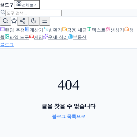
꿀도구
전체보기
랜덤·추첨
계산기
변환기
금융·세금
텍스트
생성기
생
활
파일 도구
게임
운세·심리
부동산
블로그
404
글을 찾을 수 없습니다
블로그 목록으로