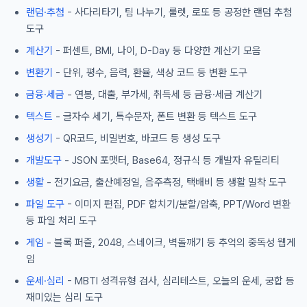
랜덤·추첨
- 사다리타기, 팀 나누기, 룰렛, 로또 등 공정한 랜덤 추첨
도구
계산기
- 퍼센트, BMI, 나이, D-Day 등 다양한 계산기 모음
변환기
- 단위, 평수, 음력, 환율, 색상 코드 등 변환 도구
금융·세금
- 연봉, 대출, 부가세, 취득세 등 금융·세금 계산기
텍스트
- 글자수 세기, 특수문자, 폰트 변환 등 텍스트 도구
생성기
- QR코드, 비밀번호, 바코드 등 생성 도구
개발도구
- JSON 포맷터, Base64, 정규식 등 개발자 유틸리티
생활
- 전기요금, 출산예정일, 음주측정, 택배비 등 생활 밀착 도구
파일 도구
- 이미지 편집, PDF 합치기/분할/압축, PPT/Word 변환
등 파일 처리 도구
게임
- 블록 퍼즐, 2048, 스네이크, 벽돌깨기 등 추억의 중독성 웹게
임
운세·심리
- MBTI 성격유형 검사, 심리테스트, 오늘의 운세, 궁합 등
재미있는 심리 도구