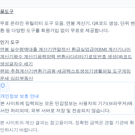
꿀도구
무료 온라인 유틸리티 도구 모음. 연봉 계산기, QR코드 생성, 단위 변
환 등 다양한 도구를 회원가입 없이 무료로 제공합니다.
인기 도구
연봉 실수령액
대출 계산기
연말정산 환급
실업급여
BMI 계산기
나이
계산기
평수 계산기
음력양력 변환
사다리타기
로또번호 생성
QR코드
생성
글자수 세기
랜덤·추첨
계산기
변환기
금융·세금
텍스트
생성기
생활
파일 도구
게임
운세·심리
부동산
개인정보 보호 안내
본 사이트에 입력되는 모든 민감정보는 사용자의 기기(브라우저)에
서만 처리되며, 외부 서버로 저장 및 전송되지 않습니다.
본 사이트의 계산 결과는 참고용이며, 정확한 금액은 관할 기관에 확
인하시기 바랍니다.