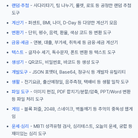
랜덤·추첨
- 사다리타기, 팀 나누기, 룰렛, 로또 등 공정한 랜덤 추첨
도구
계산기
- 퍼센트, BMI, 나이, D-Day 등 다양한 계산기 모음
변환기
- 단위, 평수, 음력, 환율, 색상 코드 등 변환 도구
금융·세금
- 연봉, 대출, 부가세, 취득세 등 금융·세금 계산기
텍스트
- 글자수 세기, 특수문자, 폰트 변환 등 텍스트 도구
생성기
- QR코드, 비밀번호, 바코드 등 생성 도구
개발도구
- JSON 포맷터, Base64, 정규식 등 개발자 유틸리티
생활
- 전기요금, 출산예정일, 음주측정, 택배비 등 생활 밀착 도구
파일 도구
- 이미지 편집, PDF 합치기/분할/압축, PPT/Word 변환
등 파일 처리 도구
게임
- 블록 퍼즐, 2048, 스네이크, 벽돌깨기 등 추억의 중독성 웹게
임
운세·심리
- MBTI 성격유형 검사, 심리테스트, 오늘의 운세, 궁합 등
재미있는 심리 도구