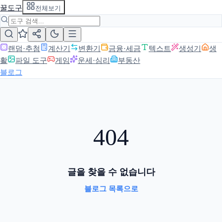
꿀도구
전체보기
랜덤·추첨
계산기
변환기
금융·세금
텍스트
생성기
생
활
파일 도구
게임
운세·심리
부동산
블로그
404
글을 찾을 수 없습니다
블로그 목록으로