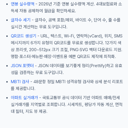
연봉 실수령액
- 2026년 기준 연봉 실수령액 계산. 4대보험료와 소
득세 자동 공제하여 월급을 확인하세요.
글자수 세기
- 글자수, 공백 포함/제외, 바이트 수, 단어 수, 줄 수를
실시간 계산하는 무료 도구입니다.
QR코드 생성기
- URL, 텍스트, Wi-Fi, 연락처(vCard), 위치, SMS
메시지까지 6가지 유형의 QR코드를 무료로 생성합니다. 12가지 색
상 프리셋, 200~512px 크기 조절, PNG·SVG 벡터 다운로드 지원.
명함·포스터·메뉴판·매장·이벤트용 예쁜 QR코드 제작에 최적화.
JSON 포맷터
- JSON 데이터를 보기좋게 정리(Prettify)하고 유효
성을 검증하는 무료 도구입니다.
MBTI 검사
- 48문항 정밀 MBTI 성격유형 검사와 상세 분석 리포트
를 제공합니다.
아파트 실거래가
- 국토교통부 공식 데이터 기반 아파트 매매/전세
실거래가를 지역별로 조회합니다. 시세차트, 평당가 자동 계산, 면적
대 필터, 지도 뷰 제공.