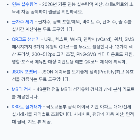
연봉 실수령액
- 2026년 기준 연봉 실수령액 계산. 4대보험료와 소
득세 자동 공제하여 월급을 확인하세요.
글자수 세기
- 글자수, 공백 포함/제외, 바이트 수, 단어 수, 줄 수를
실시간 계산하는 무료 도구입니다.
QR코드 생성기
- URL, 텍스트, Wi-Fi, 연락처(vCard), 위치, SMS
메시지까지 6가지 유형의 QR코드를 무료로 생성합니다. 12가지 색
상 프리셋, 200~512px 크기 조절, PNG·SVG 벡터 다운로드 지원.
명함·포스터·메뉴판·매장·이벤트용 예쁜 QR코드 제작에 최적화.
JSON 포맷터
- JSON 데이터를 보기좋게 정리(Prettify)하고 유효
성을 검증하는 무료 도구입니다.
MBTI 검사
- 48문항 정밀 MBTI 성격유형 검사와 상세 분석 리포트
를 제공합니다.
아파트 실거래가
- 국토교통부 공식 데이터 기반 아파트 매매/전세
실거래가를 지역별로 조회합니다. 시세차트, 평당가 자동 계산, 면적
대 필터, 지도 뷰 제공.