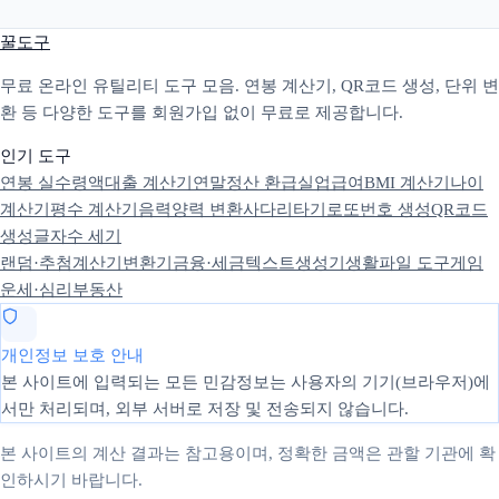
꿀도구
무료 온라인 유틸리티 도구 모음. 연봉 계산기, QR코드 생성, 단위 변
환 등 다양한 도구를 회원가입 없이 무료로 제공합니다.
인기 도구
연봉 실수령액
대출 계산기
연말정산 환급
실업급여
BMI 계산기
나이
계산기
평수 계산기
음력양력 변환
사다리타기
로또번호 생성
QR코드
생성
글자수 세기
랜덤·추첨
계산기
변환기
금융·세금
텍스트
생성기
생활
파일 도구
게임
운세·심리
부동산
개인정보 보호 안내
본 사이트에 입력되는 모든 민감정보는 사용자의 기기(브라우저)에
서만 처리되며, 외부 서버로 저장 및 전송되지 않습니다.
본 사이트의 계산 결과는 참고용이며, 정확한 금액은 관할 기관에 확
인하시기 바랍니다.