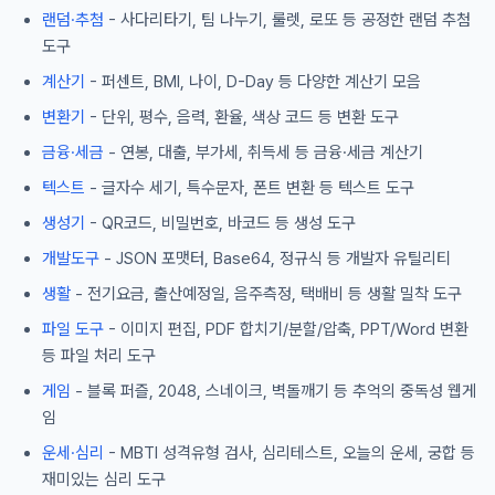
랜덤·추첨
- 사다리타기, 팀 나누기, 룰렛, 로또 등 공정한 랜덤 추첨
도구
계산기
- 퍼센트, BMI, 나이, D-Day 등 다양한 계산기 모음
변환기
- 단위, 평수, 음력, 환율, 색상 코드 등 변환 도구
금융·세금
- 연봉, 대출, 부가세, 취득세 등 금융·세금 계산기
텍스트
- 글자수 세기, 특수문자, 폰트 변환 등 텍스트 도구
생성기
- QR코드, 비밀번호, 바코드 등 생성 도구
개발도구
- JSON 포맷터, Base64, 정규식 등 개발자 유틸리티
생활
- 전기요금, 출산예정일, 음주측정, 택배비 등 생활 밀착 도구
파일 도구
- 이미지 편집, PDF 합치기/분할/압축, PPT/Word 변환
등 파일 처리 도구
게임
- 블록 퍼즐, 2048, 스네이크, 벽돌깨기 등 추억의 중독성 웹게
임
운세·심리
- MBTI 성격유형 검사, 심리테스트, 오늘의 운세, 궁합 등
재미있는 심리 도구