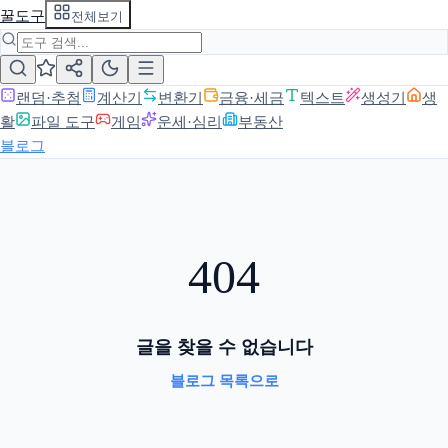
꿀도구
전체보기
랜덤·추첨
계산기
변환기
금융·세금
텍스트
생성기
생
활
파일 도구
게임
운세·심리
부동산
블로그
404
글을 찾을 수 없습니다
블로그 목록으로