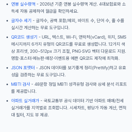
연봉 실수령액
- 2026년 기준 연봉 실수령액 계산. 4대보험료와 소
득세 자동 공제하여 월급을 확인하세요.
글자수 세기
- 글자수, 공백 포함/제외, 바이트 수, 단어 수, 줄 수를
실시간 계산하는 무료 도구입니다.
QR코드 생성기
- URL, 텍스트, Wi-Fi, 연락처(vCard), 위치, SMS
메시지까지 6가지 유형의 QR코드를 무료로 생성합니다. 12가지 색
상 프리셋, 200~512px 크기 조절, PNG·SVG 벡터 다운로드 지원.
명함·포스터·메뉴판·매장·이벤트용 예쁜 QR코드 제작에 최적화.
JSON 포맷터
- JSON 데이터를 보기좋게 정리(Prettify)하고 유효
성을 검증하는 무료 도구입니다.
MBTI 검사
- 48문항 정밀 MBTI 성격유형 검사와 상세 분석 리포트
를 제공합니다.
아파트 실거래가
- 국토교통부 공식 데이터 기반 아파트 매매/전세
실거래가를 지역별로 조회합니다. 시세차트, 평당가 자동 계산, 면적
대 필터, 지도 뷰 제공.