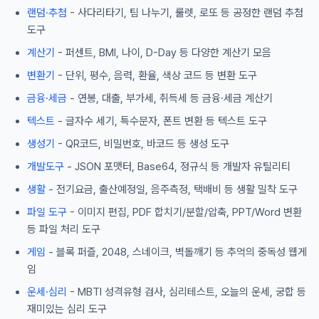
랜덤·추첨
- 사다리타기, 팀 나누기, 룰렛, 로또 등 공정한 랜덤 추첨
도구
계산기
- 퍼센트, BMI, 나이, D-Day 등 다양한 계산기 모음
변환기
- 단위, 평수, 음력, 환율, 색상 코드 등 변환 도구
금융·세금
- 연봉, 대출, 부가세, 취득세 등 금융·세금 계산기
텍스트
- 글자수 세기, 특수문자, 폰트 변환 등 텍스트 도구
생성기
- QR코드, 비밀번호, 바코드 등 생성 도구
개발도구
- JSON 포맷터, Base64, 정규식 등 개발자 유틸리티
생활
- 전기요금, 출산예정일, 음주측정, 택배비 등 생활 밀착 도구
파일 도구
- 이미지 편집, PDF 합치기/분할/압축, PPT/Word 변환
등 파일 처리 도구
게임
- 블록 퍼즐, 2048, 스네이크, 벽돌깨기 등 추억의 중독성 웹게
임
운세·심리
- MBTI 성격유형 검사, 심리테스트, 오늘의 운세, 궁합 등
재미있는 심리 도구