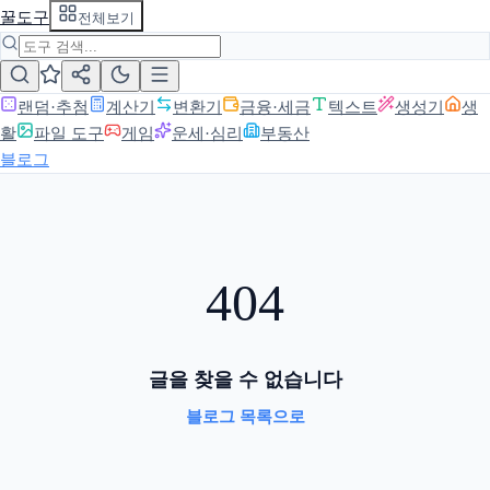
꿀도구
전체보기
랜덤·추첨
계산기
변환기
금융·세금
텍스트
생성기
생
활
파일 도구
게임
운세·심리
부동산
블로그
404
글을 찾을 수 없습니다
블로그 목록으로