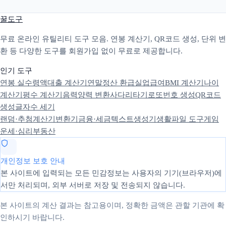
꿀도구
무료 온라인 유틸리티 도구 모음. 연봉 계산기, QR코드 생성, 단위 변
환 등 다양한 도구를 회원가입 없이 무료로 제공합니다.
인기 도구
연봉 실수령액
대출 계산기
연말정산 환급
실업급여
BMI 계산기
나이
계산기
평수 계산기
음력양력 변환
사다리타기
로또번호 생성
QR코드
생성
글자수 세기
랜덤·추첨
계산기
변환기
금융·세금
텍스트
생성기
생활
파일 도구
게임
운세·심리
부동산
개인정보 보호 안내
본 사이트에 입력되는 모든 민감정보는 사용자의 기기(브라우저)에
서만 처리되며, 외부 서버로 저장 및 전송되지 않습니다.
본 사이트의 계산 결과는 참고용이며, 정확한 금액은 관할 기관에 확
인하시기 바랍니다.