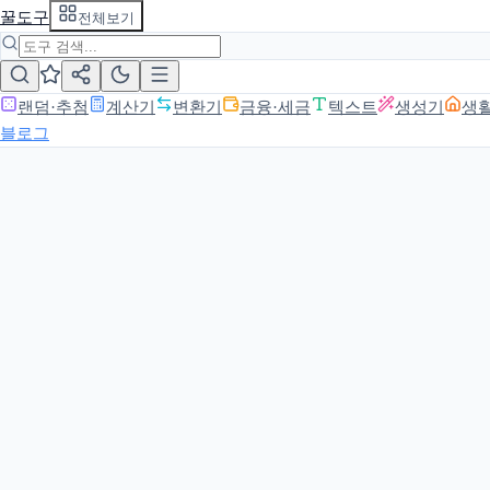
꿀도구
전체보기
랜덤·추첨
계산기
변환기
금융·세금
텍스트
생성기
생
블로그