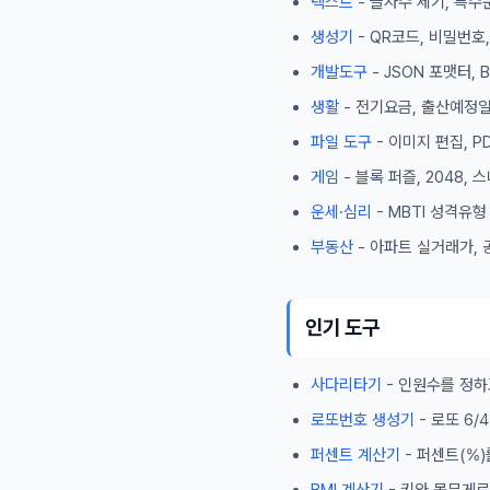
텍스트
- 글자수 세기, 특수
생성기
- QR코드, 비밀번호
개발도구
- JSON 포맷터,
생활
- 전기요금, 출산예정일
파일 도구
- 이미지 편집, P
게임
- 블록 퍼즐, 2048,
운세·심리
- MBTI 성격유
부동산
- 아파트 실거래가, 
인기 도구
사다리타기
- 인원수를 정하
로또번호 생성기
- 로또 6
퍼센트 계산기
- 퍼센트(%)