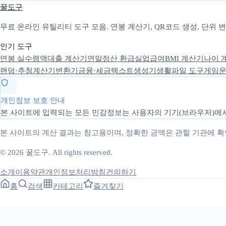
꿀도구
무료 온라인 유틸리티 도구 모음. 연봉 계산기, QR코드 생성, 단위
인기 도구
연봉 실수령액
대출 계산기
연말정산 환급
실업급여
BMI 계산기
나이 
랜덤·추첨
계산기
변환기
금융·세금
텍스트
생성기
생활
파일 도구
게임
운
개인정보 보호 안내
본 사이트에 입력되는 모든 민감정보는 사용자의 기기(브라우저)에서
본 사이트의 계산 결과는 참고용이며, 정확한 금액은 관할 기관에 
© 2026 꿀도구. All rights reserved.
소개
이용약관
개인정보처리방침
건의하기
홈
검색
카테고리
즐겨찾기